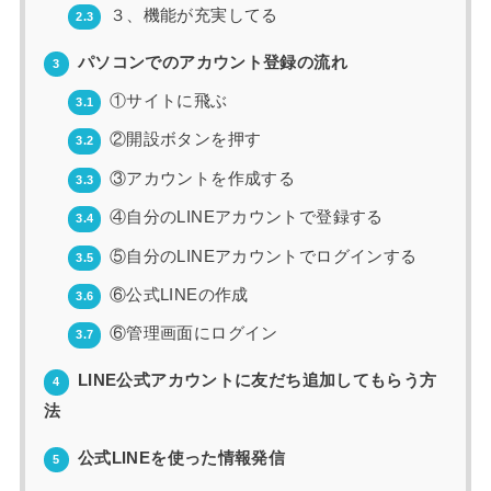
３、機能が充実してる
2.3
パソコンでのアカウント登録の流れ
3
①サイトに飛ぶ
3.1
②開設ボタンを押す
3.2
③アカウントを作成する
3.3
④自分のLINEアカウントで登録する
3.4
⑤自分のLINEアカウントでログインする
3.5
⑥公式LINEの作成
3.6
⑥管理画面にログイン
3.7
LINE公式アカウントに友だち追加してもらう方
4
法
公式LINEを使った情報発信
5