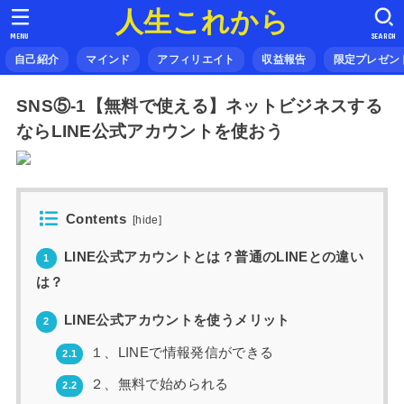
人生これから
MENU
SEARCH
自己紹介
マインド
アフィリエイト
収益報告
限定プレゼン
SNS⑤-1【無料で使える】ネットビジネスする
ならLINE公式アカウントを使おう
Contents
[
hide
]
LINE公式アカウントとは？普通のLINEとの違い
1
は？
LINE公式アカウントを使うメリット
2
１、LINEで情報発信ができる
2.1
２、無料で始められる
2.2